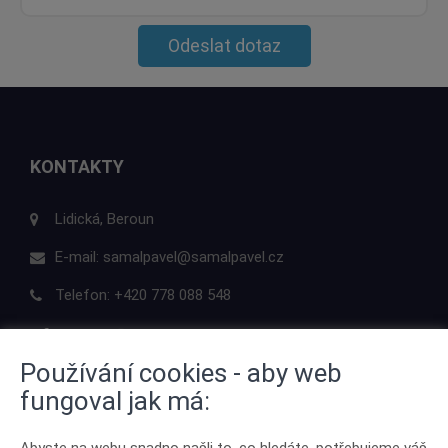
Odeslat dotaz
KONTAKTY
Lidická, Beroun
E-mail:
samalpavel@samalpavel.cz
Telefon:
+420 778 088 548
Používání cookies - aby web
fungoval jak má:
ODKAZY