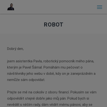
Men
ROBOT
Dobrý den,
jsem asistentka Pavla, robotický pomocník mého pána,
kterým je Pavel Šámal. Pomáhám mu pečovat o
návštěvníky jeho webu v době, kdy on je zaneprázdněn a
nemůže sám odpovídat.
Ptejte se mě na cokoliv z oboru financí. Pokusím se vám
odpovědět stejně dobře jako můj pán. Pokud bych si
nevěděl s něčím rady, dám vědět mému pánovi, aby se